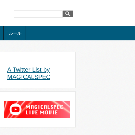
ルール
A Twitter List by
MAGICALSPEC