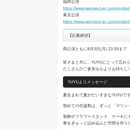
福岡公演
https://www.iqproject-ec.com/produc
東京公演
https://www.iqproject-ec.com/produc
【応募締切】
両公演ともに
8月3日(月) 23:59まで
皆さまと共に、YUYUにとって忘れ
たくさんのご参加を心よりお待ちし
YUYUよりメッセージ
夏生まれで夏がだいすきなYUYUです
初めての生誕祭は、ずっと「マリンっ
装飾やフラワースタンド、ケーキに
青をぎゅっと詰め込んだ空間を作りた