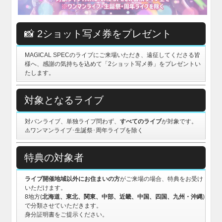
📸 2ショット写メ券をプレゼント
MAGICAL SPECのライブにご来場いただき、遠征してくださる皆
様へ、感謝の気持ちを込めて「2ショット写メ券」をプレゼントい
たします。
対象となるライブ
対バンライブ、単独ライブ問わず、
すべてのライブ
が対象です。
⚠️ワンマンライブ･生誕祭･周年ライブを除く
特典の対象者
ライブ開催地域以外にお住まいの方
がご来場の場合、特典をお受け
いただけます。
8地方(
北海道、東北、関東、中部、近畿、中国、四国、九州・沖縄
)
で分類させていただきます。
身分証明書をご提示ください。