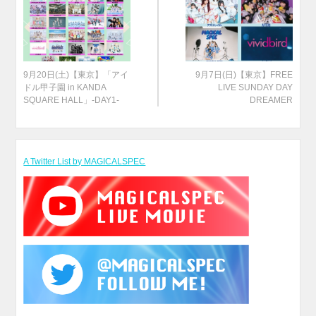
9月20日(土)【東京】「アイ
9月7日(日)【東京】FREE
ドル甲子園 in KANDA
LIVE SUNDAY DAY
SQUARE HALL」-DAY1-
DREAMER
A Twitter List by MAGICALSPEC