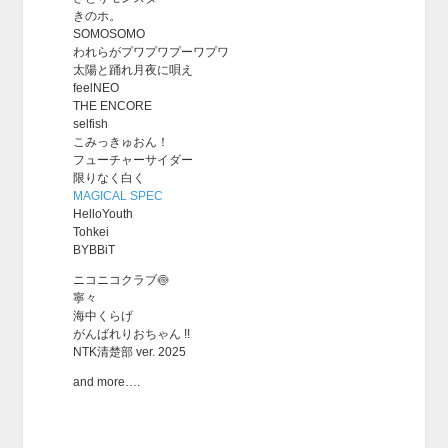
きのホ。
SOMOSOMO
われらがプワプワプーワプワ
太陽と踊れ月夜に唄え
feelNEO
THE ENCORE
selfish
こみっきゅおん！
フューチャーサイダー
限りなく白く
MAGICAL SPEC
HelloYouth
Tohkei
BYBBiT
ニコニコクラブ🍥
寧々
海中くらげ
がんばれりおちゃん !!
NTK清楚部 ver. 2025
and more….