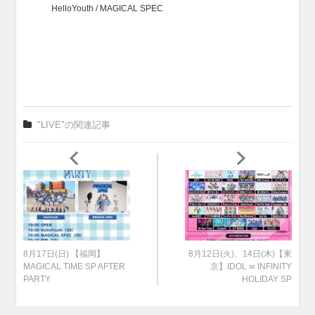
HelloYouth / MAGICAL SPEC
"LIVE"の関連記事
8月17日(日) 【福岡】
8月12日(火)、14日(木)【東
MAGICAL TIME SP AFTER
京】IDOL ∞ INFINITY
PARTY
HOLIDAY SP