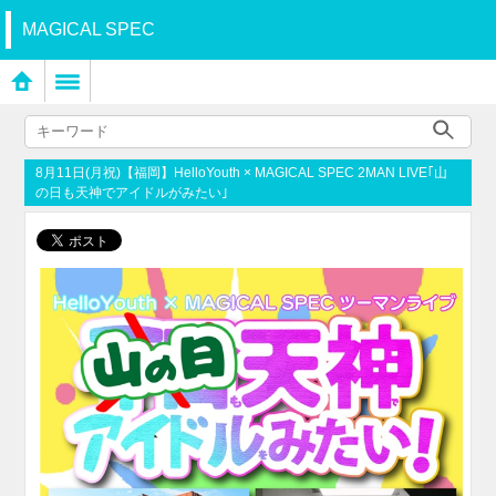
MAGICAL SPEC
8月11日(月祝)【福岡】HelloYouth × MAGICAL SPEC 2MAN LIVE｢山
の日も天神でアイドルがみたい｣