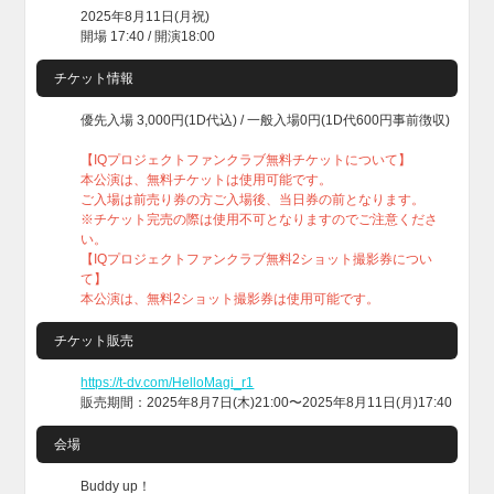
2025年8月11日(月祝)
開場 17:40 / 開演18:00
チケット情報
優先入場 3,000円(1D代込) / 一般入場0円(1D代600円事前徴収)
【IQプロジェクトファンクラブ無料チケットについて】
本公演は、無料チケットは使用可能です。
ご入場は前売り券の方ご入場後、当日券の前となります。
※チケット完売の際は使用不可となりますのでご注意くださ
い。
【IQプロジェクトファンクラブ無料2ショット撮影券につい
て】
本公演は、無料2ショット撮影券は使用可能です。
チケット販売
https://t-dv.com/HelloMagi_r1
販売期間：2025年8月7日(木)21:00〜2025年8月11日(月)17:40
会場
Buddy up！