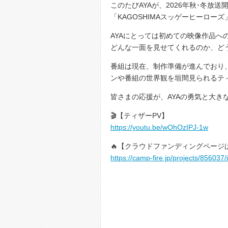
このたびAYAが、2026年秋･冬
「KAGOSHIMAスッゲーヒーロー
AYAにとっては初めての映像作品
どんな一面を見せてくれるのか、ど
番組は現在、制作準備が進んでおり
ンや番組の世界観を垣間見られるテ
皆さまの応援が、AYAの勇気と大き
🎬【ティザーPV】
https://youtu.be/wOhOzIPJ-1w
🔥【クラウドファンディングページ
https://camp-fire.jp/projects/856037/