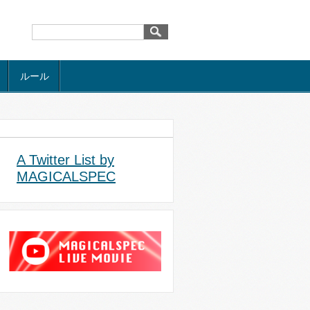
ルール
A Twitter List by
MAGICALSPEC