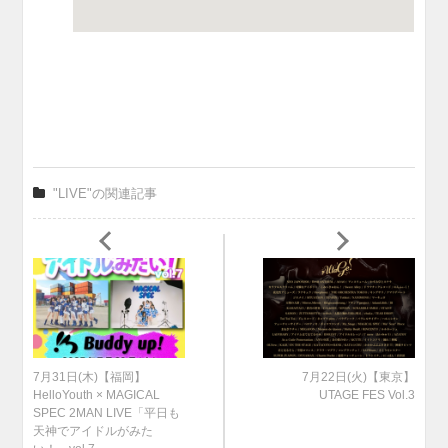
"LIVE"の関連記事
7月31日(木)【福岡】
7月22日(火)【東京】
HelloYouth × MAGICAL
UTAGE FES Vol.3
SPEC 2MAN LIVE「平日も
天神でアイドルがみた