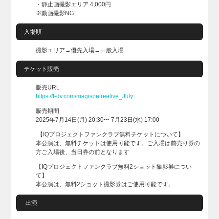
・静止画撮影エリア 4,000円
※動画撮影NG
入場順
撮影エリア→優先入場→一般入場
チケット販売
販売URL
https://t-dv.com/magispefreelive_July
販売期間
2025年7月14日(月) 20:30〜 7月23日(水) 17:00
【IQプロジェクトファンクラブ無料チケットについて】
本公演は、無料チケットは使用可能です。ご入場は前売り券の
方ご入場後、当日券の前となります
【IQプロジェクトファンクラブ無料2ショット撮影券につい
て】
本公演は、無料2ショット撮影券はご使用可能です。
出演