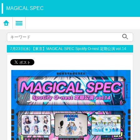
MAGICAL SPEC
7月23日(水) 【東京】MAGICAL SPEC Spotify O-nest 定期公演 vol.14