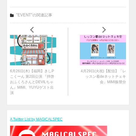
"EVENT"の関連記事
6月26日(木)【福岡】きしP
4月29日(火祝)【配信】「レ
こくーん 第2回公演 『拝啓
ッスン着deネットチェキ
おふくろさんとDEVILちゃ
会」MIMI振替分
ん』MIMI、YUYUゲスト出
演
A Twitter List by MAGICALSPEC