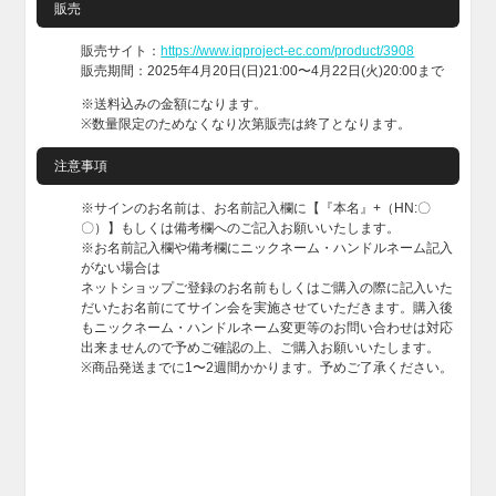
販売
販売サイト：
https://www.iqproject-ec.com/product/3908
販売期間：2025年4月20日(日)21:00〜4月22日(火)20:00まで
※送料込みの金額になります。
※数量限定のためなくなり次第販売は終了となります。
注意事項
※サインのお名前は、お名前記入欄に【『本名』+（HN:〇
〇）】もしくは備考欄へのご記入お願いいたします。
※お名前記入欄や備考欄にニックネーム・ハンドルネーム記入
がない場合は
ネットショップご登録のお名前もしくはご購入の際に記入いた
だいたお名前にてサイン会を実施させていただきます。購入後
もニックネーム・ハンドルネーム変更等のお問い合わせは対応
出来ませんので予めご確認の上、ご購入お願いいたします。
※商品発送までに1〜2週間かかります。予めご了承ください。