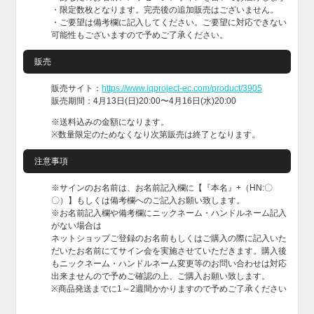
・限定数枚となります。完売後の追加販売はございません。
・ご要望は備考欄に記入してください。ご要望に対応できない
可能性もございますので予めご了承ください。
販売
販売サイト：
https://www.iqproject-ec.com/product/3905
販売期間：4月13日(日)20:00〜4月16日(水)20:00
※送料込みの金額になります。
※数量限定のためなくなり次第販売は終了となります。
注意事項
※サインのお名前は、お名前記入欄に【『本名』+（HN:〇
〇）】もしくは備考欄へのご記入お願い致します。
※お名前記入欄や備考欄にニックネーム・ハンドルネーム記入
がない場合は
ネットショップご登録のお名前もしくはご購入の際に記入いた
だいたお名前にてサイン会を実施させていただきます。購入後
もニックネーム・ハンドルネーム変更等のお問い合わせは対応
出来ませんので予めご確認の上、ご購入お願い致します。
※商品発送までに1～2週間かかりますので予めご了承ください