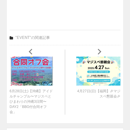
"EVENT"の関連記事
6月28日(土)【沖縄】アイド
4月27日(日)【福岡】🎉マジ
ルチャンプル〜マジスペと
スペ懇親会🎉
ひまわりの沖縄3日間〜
DAY2「BBG付合同オフ
会」