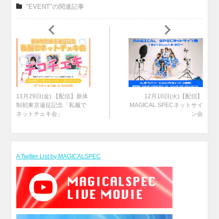
"EVENT"の関連記事
11月29日(金) 【配信】新体
12月10日(火)【配信】
制初東京遠征記念「私服で
MAGICAL SPECネットサイ
ネットチェキ会」
ン会
A Twitter List by MAGICALSPEC