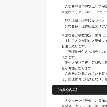
※入場整理券で観覧エリアが
※女性エリア、KIDS、ファミ
・配布場所：特設販売ブース
・配布券種：優先観覧エリ
※整理券は枚数限定、番号は
※１回目と２回目の入場券はそ
お渡し致します。
※『整理番号付き入場券』の
頂きます。
※優先入場終了後、定員数に
覧が可能となります。
※入場券に記載されている時
は、整理番号は無効となり、
【特典会内容】
※各グループ特典会にご参加
※現金・クレジット・電子マ