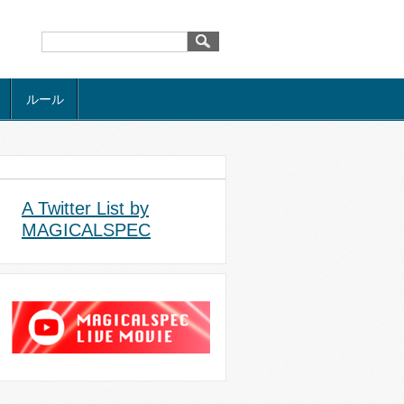
ルール
A Twitter List by
MAGICALSPEC