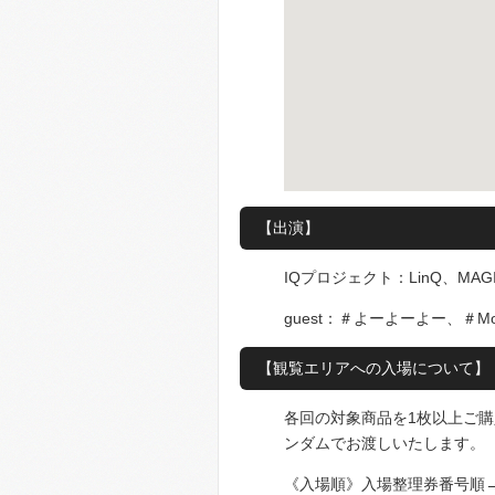
【出演】
IQプロジェクト：LinQ、MAG
guest：＃よーよーよー、＃Moo
【観覧エリアへの入場について】
各回の対象商品を1枚以上ご
ンダムでお渡しいたします。
《入場順》入場整理券番号順