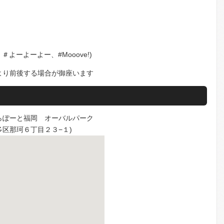
nQ・＃よーよーよー、#Mooove!)
より前後する場合が御座います
らぽーと福岡 オーバルパーク
博多区那珂６丁目２３−１)