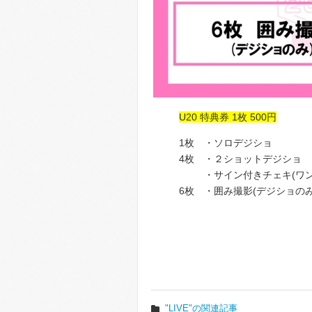
U20 特典券 1枚 500円
1枚 ・ソロデジショ
4枚 ・２ショットデジショ
・サイン付きチェキ(ワンシ
6枚 ・囲み撮影(デジショのみ
"LIVE"の関連記事