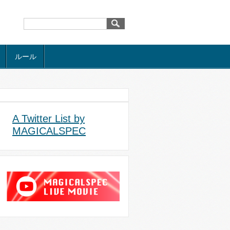
ルール
A Twitter List by
MAGICALSPEC