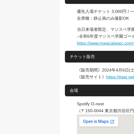
優先入場チケット 3,000円 / 
全席種：静止画のみ撮影OK
当日来場者限定、マジスペ学園
↓令和6年度マジスペ学園ゴー
https://www.magicalspec.com
チケット販売
《販売期間》2024年4月6日(土)2
《販売サイト》
https://tiget.n
会場
Spotify O-nest
（〒150-0044 東京都渋谷区円