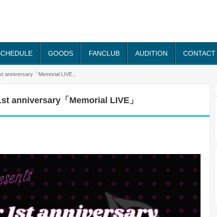
SCHEDULE
GOODS
FANCLUB
AUDITION
CONTACT
nniversary「Memorial LIVE」
 anniversary「Memorial LIVE」