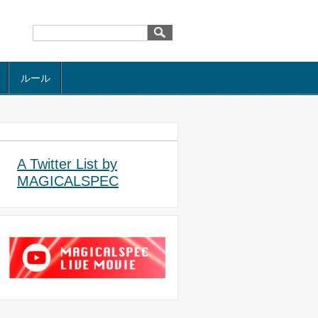
ルール
A Twitter List by
MAGICALSPEC