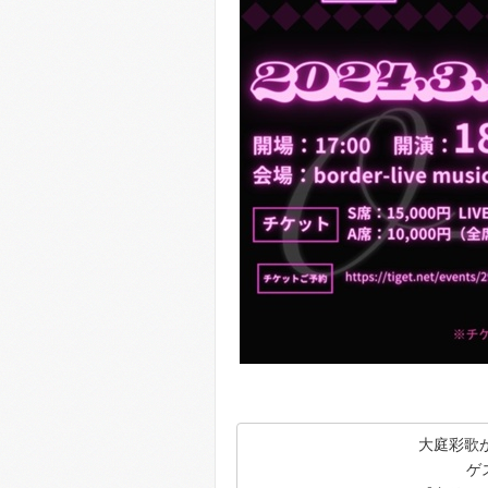
大庭彩歌が
ゲ