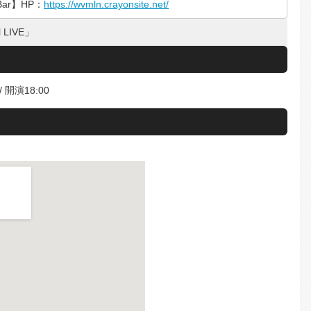
ar】HP：
https://wvmln.crayonsite.net/
al LIVE」
/ 開演18:00