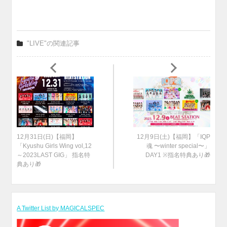
"LIVE"の関連記事
12月31日(日)【福岡】
12月9日(土)【福岡】「IQP
「Kyushu Girls Wing vol,12
魂 〜winter special〜」
～2023LAST GIG」 指名特
DAY1 ※指名特典あり🎁
典あり🎁
A Twitter List by MAGICALSPEC