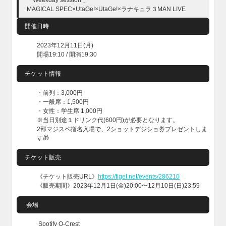
MAGICAL SPEC×UtaGe!×UtaGe!×ラナキュラ３MAN LIVE
開催日時
2023年12月11日(月)
開場19:10 / 開演19:30
チケット情報
・前列：3,000円
・一般席：1,500円
・女性：学生席 1,000円
※当日別途１ドリンク代(600円)が必要となります。
2部マジスペ指名入場で、2ショットデジショ券プレゼントしま
す🎁
チケット販売
《チケット販売URL》
https://tiget.net/events/286210
《販売期間》2023年12月1日(金)20:00〜12月10日(日)23:59
会場
Spotify O-Crest