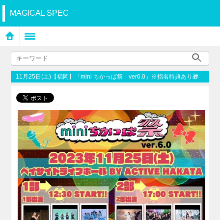
MAGICAL SPEC
11月25日(土)【福岡】「mini ちかっぱ祭 ver6.0」※指名特典あり🎁