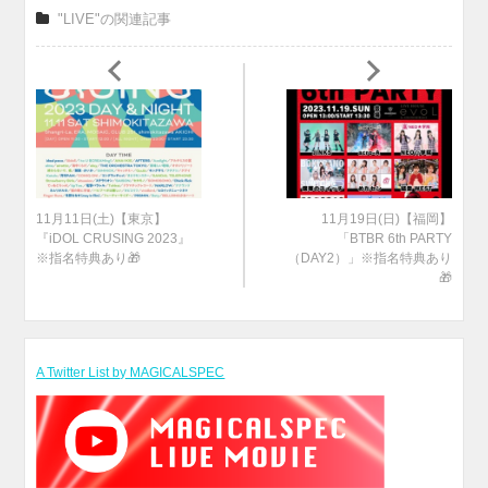
"LIVE"の関連記事
11月11日(土)【東京】
11月19日(日)【福岡】
『iDOL CRUSING 2023』
「BTBR 6th PARTY
※指名特典あり🎁
（DAY2）」※指名特典あり
🎁
A Twitter List by MAGICALSPEC