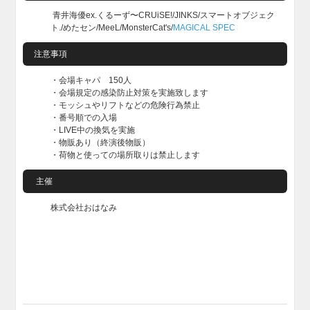
青井海優ex.くるーず〜CRUiSE!/JINKS/スマートオブジェク
ト./めたセン/MeeL/MonsterCat's/
MAGICAL SPEC
注意事項
・会場キャパ 150人
・会場規定の感染防止対策を実施致します
・モッシュやリフトなどの危険行為禁止
・番号順での入場
・LIVE中の換気を実施
・物販あり（終演後物販）
・荷物と使っての場所取りは禁止します
主催
株式会社おはなみ