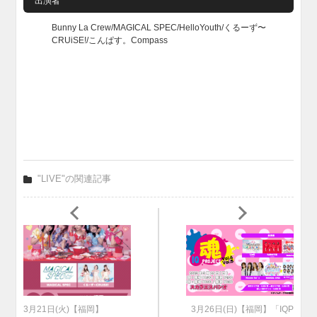
出演者
Bunny La Crew/MAGICAL SPEC/HelloYouth/くるーず〜
CRUiSE!/こんぱす。Compass
"LIVE"の関連記事
3月21日(火)【福岡】
3月26日(日)【福岡】「IQP