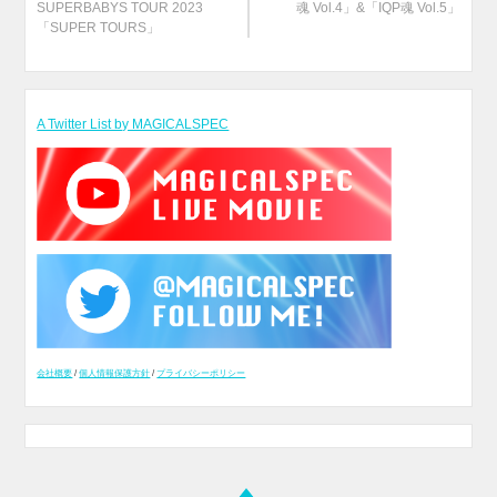
SUPERBABYS TOUR 2023
魂 Vol.4」&「IQP魂 Vol.5」
「SUPER TOURS」
A Twitter List by MAGICALSPEC
会社概要
/
個人情報保護方針
/
プライバシーポリシー