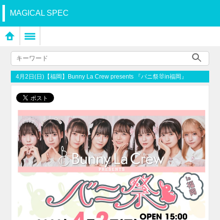
MAGICAL SPEC
4月2日(日)【福岡】Bunny La Crew presents 『バニ祭🐰in福岡』