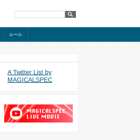
ルール
A Twitter List by
MAGICALSPEC