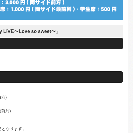
 LIVE〜Love so sweet〜」
前方)
最前列)
要となります。